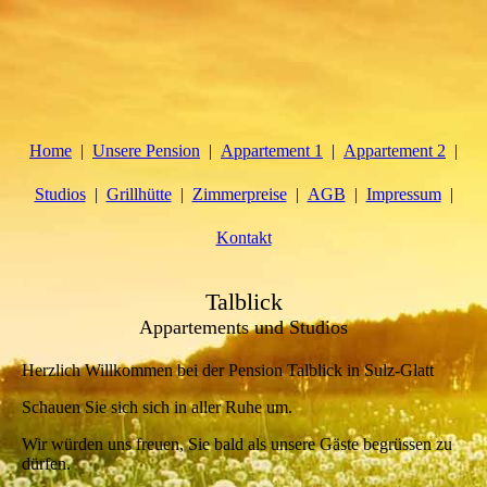
Home
Unsere Pension
Appartement 1
Appartement 2
Studios
Grillhütte
Zimmerpreise
AGB
Impressum
Kontakt
Talblick
Appartements und Studios
Herzlich Willkommen bei der Pension Talblick in Sulz-Glatt
Schauen Sie sich sich in aller Ruhe um.
Wir würden uns freuen, Sie bald als unsere Gäste begrüssen zu
dürfen.