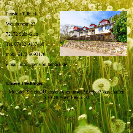
Pension Talblick
Weinbergstr. 23
72172 Sulz-Glatt
Tel. 07482-9137438
mobil 0173-9693178
e-mail: info@pension-talblick.de
Unsere Leistungen
Möchten Sie eine Übersicht über unser Angebot? Verschaffen
Sie sich einen Eindruck!