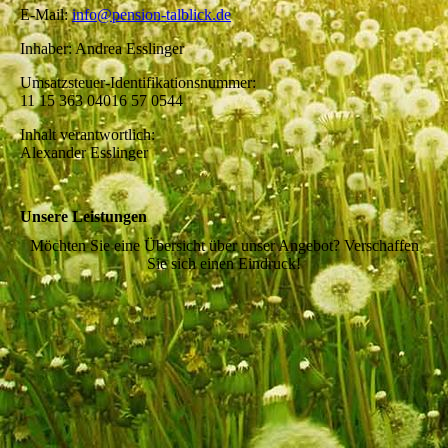
E-Mail:
info@pension-talblick.de
Inhaber: Andrea Esslinger
Umsatzsteuer-Identifikationsnummer:
11 15 363 04016 57 0544
Inhalt verantwortlich:
Alexander Esslinger
Unsere Leistungen
Möchten Sie eine Übersicht über unser Angebot? Verschaffen
Sie sich einen Eindruck!