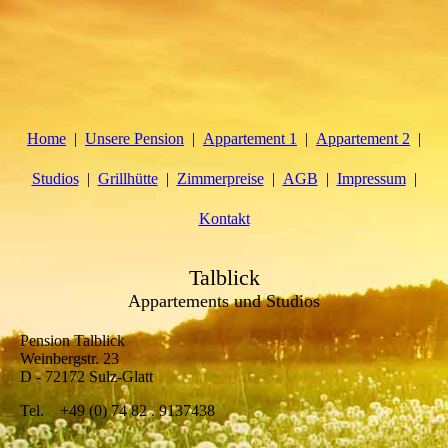
Home
Unsere Pension
Appartement 1
Appartement 2
Studios
Grillhütte
Zimmerpreise
AGB
Impressum
Kontakt
Talblick
Appartements und Studios
Pension Talblick
Weinbergstr. 23
D - 72172 Sulz-Glatt
Tel. +49 (0) 74 82 . 9137438