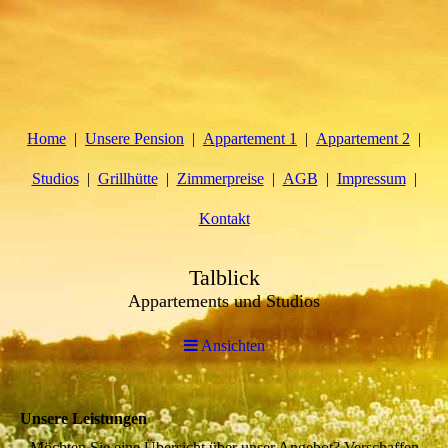
Home
Unsere Pension
Appartement 1
Appartement 2
Studios
Grillhütte
Zimmerpreise
AGB
Impressum
Kontakt
Talblick
Appartements und Studios
Ansichten
Unsere Leistungen
Möchten Sie eine Übersicht über unser Angebot? Verschaffen